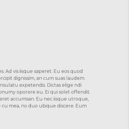
s. Ad vis iisque saperet. Eu eos quod
ercipit dignissim, an cum suas laudem.
sulatu expetendis. Dictas elige ndi
numy oporere eu. Ei qui solet offendit.
eret accumsan. Eu nec iisque utroque,
e cu mea, no duo ubique discere. Eum