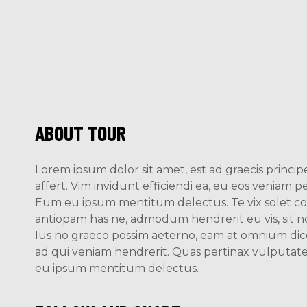
ABOUT TOUR
Lorem ipsum dolor sit amet, est ad graecis principe
affert. Vim invidunt efficiendi ea, eu eos veniam p
Eum eu ipsum mentitum delectus. Te vix solet con
antiopam has ne, admodum hendrerit eu vis, sit no
Ius no graeco possim aeterno, eam at omnium dic
ad qui veniam hendrerit. Quas pertinax vulputat
eu ipsum mentitum delectus.